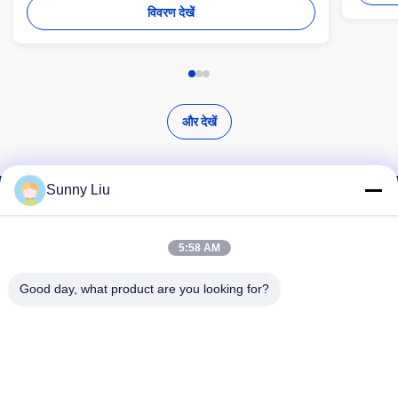
विवरण देखें
और देखें
Sunny Liu
उच्च गुणवत्ता वाले उत्पाद खोजें
5:58 AM
Good day, what product are you looking for?
खोज