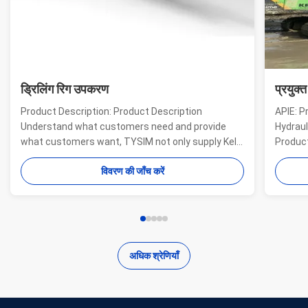
ड्रिलिंग रिग उपकरण
प्रयुक्
Product Description: Product Description
APIE: P
Understand what customers need and provide
Hydraul
what customers want, TYSIM not only supply Kelly
Product
bars for drill rigs of world’s top brands, but also
offer a
विवरण की जाँच करें
provide one-stop solution for the world foundation
providi
construction users. While providing customized
needs o
quality products, ...
...
अधिक श्रेणियाँ