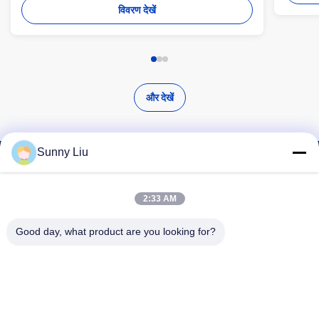
विवरण देखें
और देखें
Sunny Liu
उच्च गुणवत्ता वाले उत्पाद खोजें
2:33 AM
Good day, what product are you looking for?
खोज