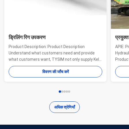
ड्रिलिंग रिग उपकरण
प्रयुक्
Product Description: Product Description
APIE: P
Understand what customers need and provide
Hydraul
what customers want, TYSIM not only supply Kelly
Product
bars for drill rigs of world’s top brands, but also
offer a
विवरण की जाँच करें
provide one-stop solution for the world foundation
providi
construction users. While providing customized
needs o
quality products, ...
...
अधिक श्रेणियाँ