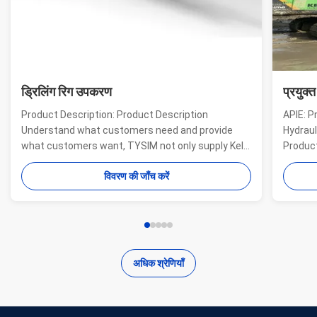
ड्रिलिंग रिग उपकरण
प्रयुक्
Product Description: Product Description
APIE: P
Understand what customers need and provide
Hydraul
what customers want, TYSIM not only supply Kelly
Product
bars for drill rigs of world’s top brands, but also
offer a
विवरण की जाँच करें
provide one-stop solution for the world foundation
providi
construction users. While providing customized
needs o
quality products, ...
...
अधिक श्रेणियाँ