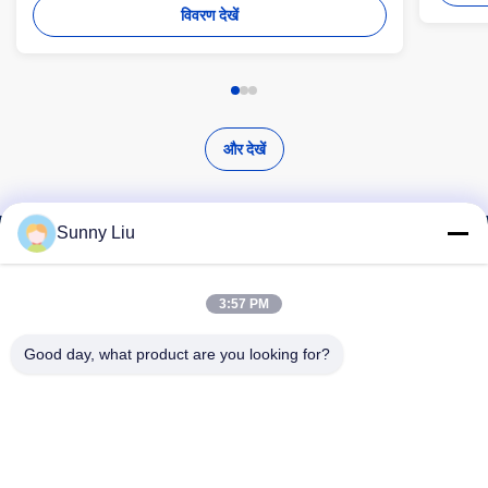
विवरण देखें
और देखें
Sunny Liu
उच्च गुणवत्ता वाले उत्पाद खोजें
3:57 PM
Good day, what product are you looking for?
खोज