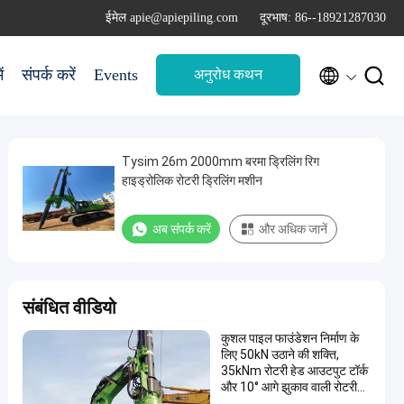
ईमेल apie@apiepiling.com
दूरभाष: 86--18921287030


ं
संपर्क करें
Events
अनुरोध कथन
Tysim 26m 2000mm बरमा ड्रिलिंग रिग
हाइड्रोलिक रोटरी ड्रिलिंग मशीन
अब संपर्क करें
और अधिक जानें
संबंधित वीडियो
कुशल पाइल फाउंडेशन निर्माण के
लिए 50kN उठाने की शक्ति,
35kNm रोटरी हेड आउटपुट टॉर्क
और 10° आगे झुकाव वाली रोटरी
पाइल मशीन