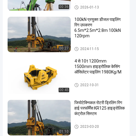
रोटरी ढेर मशीन
00:36
2026-01-13
100kN प्रयुक्त डीजल पाइलिंग
रिग उपकरण
6.5m*2.5m*2.8m 100kN
120rpm
प्रयुक्त पाइलिंग रिग
00:27
2024-11-15
4 से 10t 1200mm
1500mm हाइड्रोलिक केसिंग
ऑसिलेटर पाइलिंग 1980Kg/M
हाइड्रोलिक आवरण थरथरानवाला
2022-10-31
00:45
जियोटेक्निकल रोटरी ड्रिलिंग रिग
हाई परफॉर्मेंस KR125 हाइड्रोलिक
कंट्रोल सिस्टम
रोटरी ढेर मशीन
2023-03-20
01:10