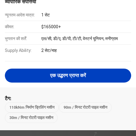
व्यापारिक संपत्तियाँ
न्यूनतम आदेश मात्रा:
1 सेट
कीमत:
$165000+
भुगतान की शर्तें:
एल/सी, डी/ए, डी/पी, टी/टी, वेस्टर्न यूनियन, मनीग्राम
Supply Ability:
2 सेट/माह
एक उद्धरण प्राप्त करें
टैग:
110kNm निर्माण ड्रिलिंग मशीन
90m / मिनट रोटरी पाइल मशीन
30m / मिनट रोटरी पाइल मशीन