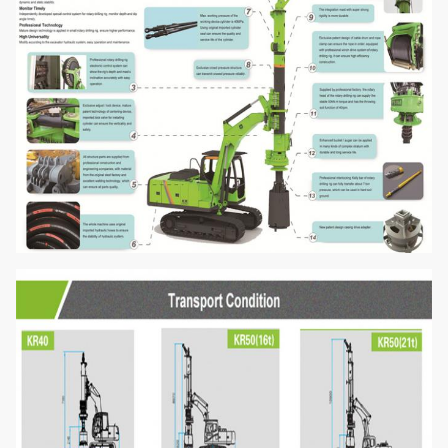
मैक्स।बल खींचो
के.एन.
220
ऑपरेटिंग ऊंचाई
मिमी
10740
ऑपरेटिंग चौड़ाई
मिमी
2800
परिवहन ऊंचाई
मिमी
3040
परिवहन चौड़ाई
मिमी
2800
परिवहन लंबाई
मिमी
12850
कुल वजन
टी
25