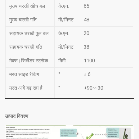
मुख्य चरखी खींच बल
के.एन.
65
मुख्य चरखी गति
मी/मिनट
48
सहायक चरखी पुल बल
के.एन.
20
सहायक चरखी गति
मी/मिनट
38
मैक्स।सिलेंडर स्ट्रोक
मिमी
1100
मस्त साइड रेकिंग
°
± 6
मस्त आगे बढ़ रहा है
°
+90~-30
सिस्टम का दबाव
एमपीए
34.3
पायलट का दबाव
एमपीए
3.9
उत्पाद विवरण
मैक्स।चलने की गति
किमी/घं
5.6