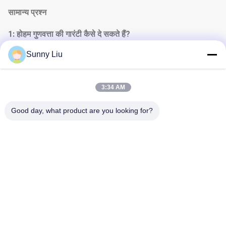
सामान्य प्रश्न
1: हो
हम गुणवत्ता की गारंटी कैसे दे सकते हैं?
बड़े पैमाने पर उत्पादन से पहले हमेशा एक पूर्व-उत्पादन नमूना;
Sunny Liu
शिपमेंट से पहले हमेशा अंतिम निरीक्षण
3:34 AM
2: वू
क्या आप हमसे टोपी खरीद सकते हैं?
Good day, what product are you looking for?
रोटरी ड्रिलिंग रिग, हाइड्रोलिक पाइल ब्रेकर, क्लैमशेल टेलीस्कोपिक आर्म,
ड्रिलिंग टूल्स
3: आपकी सेवा क्या है?
हम आपको पेशेवर तकनीकी सहायता और अच्छी बिक्री के बाद सेवा प्रदान
कर सकते हैं।
आपके स्वामित्व वाले उत्खनन के विभिन्न मॉडलों और कॉन्फ़िगरेशन के