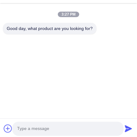
हम कोमैटेक 2024 के बाद फिर से आपसे जुड़ने के लिए उत्साहित हैं।
वहाँ मिलते हैं!
3:27 PM
Good day, what product are you looking for?
पिछला पोस्ट
अगली पोस्ट
घर
उत्पादों
वीडियो
हमारे बारे में
कारखाना भ्रमण
गुणवत्ता नियंत्रण
संपर्क करें
एक उद्धरण का अनुरोध करें
मामलों
Tel: 0086-18921287030
E-mail: apie@apiepiling.com
© 2026 APIE FOUNDATION EQUIPMENT （CHINA）LIMITED. All Rights
Reserved.